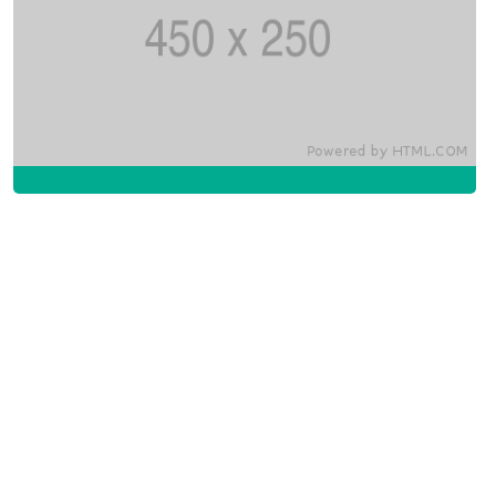
BackDrop estrutura metálica treliça 3m (altura)
X 4m (largura)
Peça um Orçamento
BACKDROP