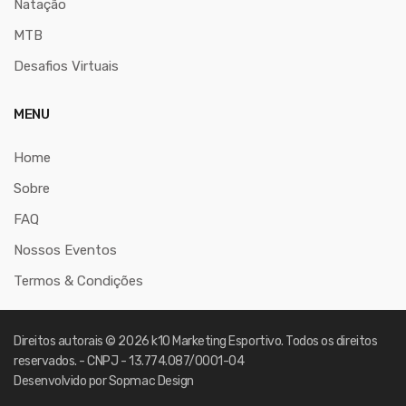
Natação
MTB
Desafios Virtuais
MENU
Home
Sobre
FAQ
Nossos Eventos
Termos & Condições
Direitos autorais © 2026
k10 Marketing Esportivo
. Todos os direitos
reservados. - CNPJ - 13.774.087/0001-04
Desenvolvido por
Sopmac Design